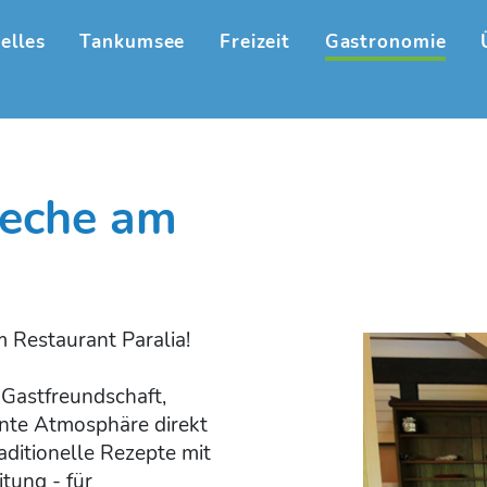
elles
Tankumsee
Freizeit
Gastronomie
ieche am
m Restaurant Paralia!
 Gastfreundschaft,
nte Atmosphäre direkt
aditionelle Rezepte mit
tung - für