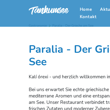
Home
Aktu
Kontakt
Gastronomie
Paralia - Der Grieche am See
Paralia - Der Gr
See
Kalí órexi - und herzlich willkommen i
Bei uns erwartet Sie echte griechische
mediterrane Aromen und eine entspan
am See. Unser Restaurant verbindet tr
frischen Zutaten und moderner Zuberei