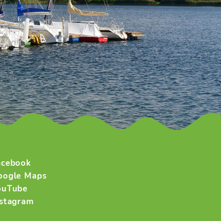
acebook
oogle Maps
ouTube
nstagram