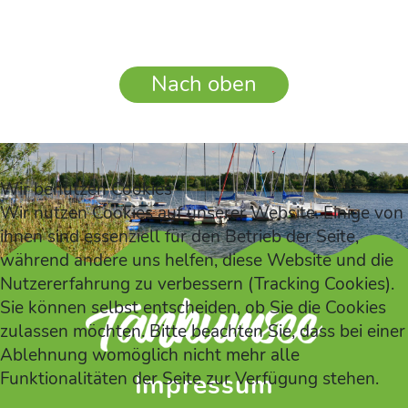
Nach oben
Wir benutzen Cookies
Wir nutzen Cookies auf unserer Website. Einige von
ihnen sind essenziell für den Betrieb der Seite,
während andere uns helfen, diese Website und die
Nutzererfahrung zu verbessern (Tracking Cookies).
Sie können selbst entscheiden, ob Sie die Cookies
zulassen möchten. Bitte beachten Sie, dass bei einer
Ablehnung womöglich nicht mehr alle
Funktionalitäten der Seite zur Verfügung stehen.
Impressum