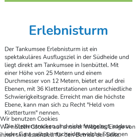
Erlebnisturm
Der Tankumsee Erlebnisturm ist ein
spektakuläres Ausflugsziel in der Südheide und
liegt direkt am Tankumsee in Isenbüttel. Mit
einer Höhe von 25 Metern und einem
Durchmesser von 12 Metern, bietet er auf drei
Ebenen, mit 36 Kletterstationen unterschiedliche
Schwierigkeitsgrade. Erreicht man die höchste
Ebene, kann man sich zu Recht "Held vom
Kletterturm" nennen.
Wir benutzen Cookies
Die Kletterstrecken sind nicht festgelegt, sodass
Wir nutzen Cookies auf unserer Website. Einige von
jeder Gast selbst entscheidet welche Stationen
ihnen sind essenziell für den Betrieb der Seite,