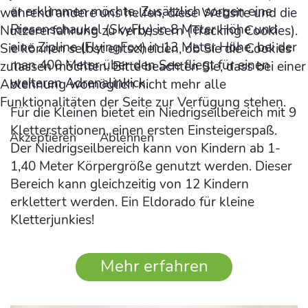
er erklimmen möchte. Zusätzlich sorgen eine
während andere uns helfen, diese Website und die
Riesenschaukel (SkyFly) in 8 Meter Höhe und
Nutzererfahrung zu verbessern (Tracking Cookies).
eine Zipline (FlyingFox) in 13 Meter Höhe, bei der
Sie können selbst entscheiden, ob Sie die Cookies
man 400 Meter über den See fliegt für einen
zulassen möchten. Bitte beachten Sie, dass bei einer
weiteren Adrenalinkick.
Ablehnung womöglich nicht mehr alle
Funktionalitäten der Seite zur Verfügung stehen.
Für die Kleinen bietet ein Niedrigseilbereich mit 9
Kletterstationen, einen ersten Einsteigerspaß.
Akzeptieren
Ablehnen
Der Niedrigseilbereich kann von Kindern ab 1-
1,40 Meter Körpergröße genutzt werden. Dieser
Bereich kann gleichzeitig von 12 Kindern
erklettert werden. Ein Eldorado für kleine
Kletterjunkies!
Mehr erfahren