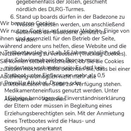
gegebenenfalls der Jollen, geschieht
nördlich des DLRG-Turmes.
Stand up boards dürfen in der Badezone zu
Wir benutzen Cookies
Wasser gelassen werden, um anschließend
Wir nutzen Cookies auf unserer Website. Einige von
außerhalb der Badezone genutzt zu
ihnen sind essenziell für den Betrieb der Seite,
werden.
während andere uns helfen, diese Website und die
Tretbootausleihe ist ab 16 Jahren möglich und
Nutzererfahrung zu verbessern (Tracking Cookies).
das Schwimmabzeichen Bronze muss
Sie können selbst entscheiden, ob Sie die Cookies
mindestens vorhanden sein. Es darf kein
zulassen möchten. Bitte beachten Sie, dass bei einer
Tretboot unter Einfluss von mehr als 0,5
Ablehnung womöglich nicht mehr alle
Promille Alkohol, Drogen oder
Funktionalitäten der Seite zur Verfügung stehen.
Medikamenteneinfluss genutzt werden. Unter
16jährige benötigen die Einverständniserklärung
Akzeptieren
Ablehnen
der Eltern oder müssen in Begleitung eines
Erziehungsberechtigten sein. Mit der Anmietung
eines Tretbootes wird die Haus- und
Seeordnung anerkannt