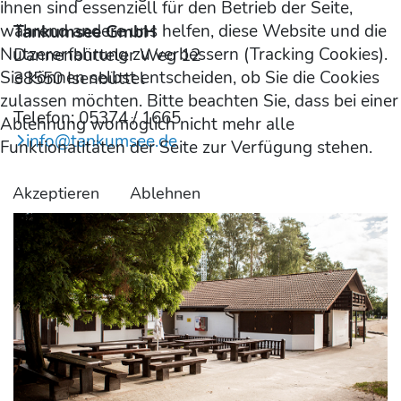
ihnen sind essenziell für den Betrieb der Seite,
während andere uns helfen, diese Website und die
Tankumsee GmbH
Nutzererfahrung zu verbessern (Tracking Cookies).
Dannenbütteler Weg 12
Sie können selbst entscheiden, ob Sie die Cookies
38550 Isenbüttel
zulassen möchten. Bitte beachten Sie, dass bei einer
Telefon: 05374 / 1665
Ablehnung womöglich nicht mehr alle
info@tankumsee.de
Funktionalitäten der Seite zur Verfügung stehen.
Akzeptieren
Ablehnen