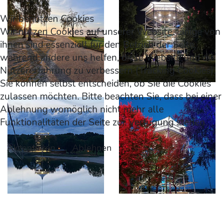
Wir benutzen Cookies
Wir nutzen Cookies auf unserer Website. Einige von
ihnen sind essenziell für den Betrieb der Seite,
während andere uns helfen, diese Website und die
Nutzererfahrung zu verbessern (Tracking Cookies).
Sie können selbst entscheiden, ob Sie die Cookies
zulassen möchten. Bitte beachten Sie, dass bei einer
Ablehnung womöglich nicht mehr alle
Funktionalitäten der Seite zur Verfügung stehen.
Akzeptieren
Ablehnen