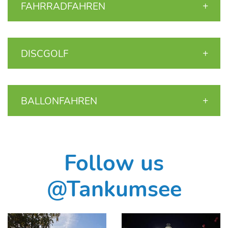
FAHRRADFAHREN
DISCGOLF
BALLONFAHREN
Follow us
@Tankumsee