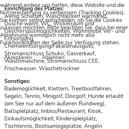
während andere uns helfen, diese Website und die
Einrichtung des Platzes:
Nutzererfahrung zu verbessern (Tracking Cookies).
wenig Schatten, Waschbecken warm/kalt,
Sie können selbst entscheiden, ob Sie die Cookies
Dusche warm, WC, Wickelraum und
zulassen möchten. Bitte beachten Sie, dass bei einer
Geschirrspülmöglichkeiten, Wohnmobil Ver- und
Ablehnung womöglich nicht mehr alle
Entsorgung,
Funktionalitäten der Seite zur Verfügung stehen.
Chemieentsorgung/Fäkalienausguss,
Stromanschluss Schuko, Gasverkauf,
Akzeptieren
Ablehnen
Waschmaschine, Stromanschluss CEE,
Frischwasser, Wäschetrockner
Sonstiges:
Bademöglichkeit, Klettern, Treetbootfahren,
Segeln, Tennis, Minigolf, Discgolf, Hunde erlaubt
(am See nur auf dem äußeren Rundweg),
Ballspielplatz, Imbiss/Restaurant, Kiosk,
Einkaufsmöglichkeit, Kinderspielplatz,
Tischtennis, Bootsanlegeplätze, Angeln