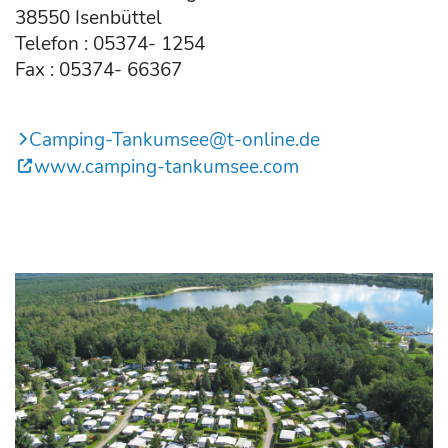
38550 Isenbüttel
Telefon : 05374- 1254
Fax : 05374- 66367
Camping-Tankumsee@t-online.de
www.camping-tankumsee.com