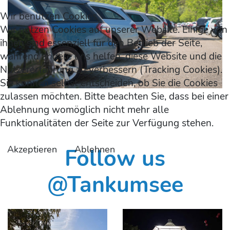
Wir benutzen Cookies
Wir nutzen Cookies auf unserer Website. Einige von
ihnen sind essenziell für den Betrieb der Seite,
während andere uns helfen, diese Website und die
Nutzererfahrung zu verbessern (Tracking Cookies).
Sie können selbst entscheiden, ob Sie die Cookies
zulassen möchten. Bitte beachten Sie, dass bei einer
Ablehnung womöglich nicht mehr alle
Funktionalitäten der Seite zur Verfügung stehen.
Follow us
Akzeptieren
Ablehnen
@Tankumsee